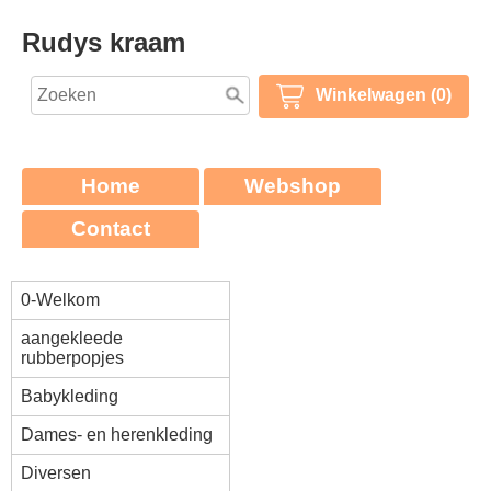
Rudys kraam
Winkelwagen (0)
Home
Webshop
Contact
0-Welkom
aangekleede
rubberpopjes
Babykleding
Dames- en herenkleding
Diversen