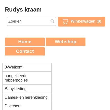
Rudys kraam
Winkelwagen (0)
Home
Webshop
Contact
0-Welkom
aangekleede
rubberpopjes
Babykleding
Dames- en herenkleding
Diversen