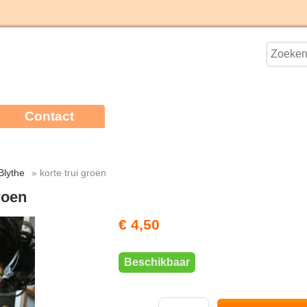
Contact
Blythe
» korte trui groen
roen
€ 4,50
Beschikbaar