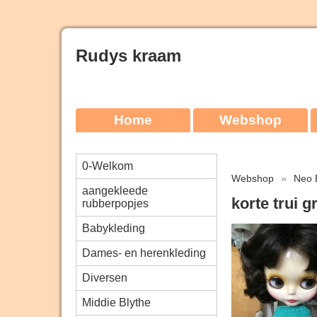
Rudys kraam
Home
Webshop
0-Welkom
Webshop
»
Neo 
aangekleede
korte trui g
rubberpopjes
Babykleding
Dames- en herenkleding
Diversen
Middie Blythe